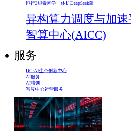
恒行3鲲泰问学一体机DeepSeek版
异构算力调度与加速
智算中心(AICC)
服务
DC·AI生态创新中心
AI服务
AI培训
智算中心运营服务